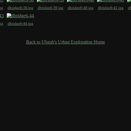
pg
dbridge6-38.jpg
dbridge6-39.jpg
dbridge6-40.jpg
dbridge6-41.jpg
d
pg
dbridge6-44.jpg
Back to Ubzub's Urban Exploration Home