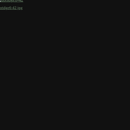
bridge6-42.jpg