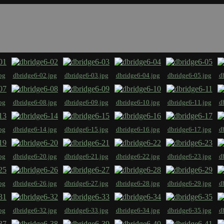
pg
dbridge6-02.jpg
dbridge6-03.jpg
dbridge6-04.jpg
dbridge6-05.jpg
d
pg
dbridge6-08.jpg
dbridge6-09.jpg
dbridge6-10.jpg
dbridge6-11.jpg
d
pg
dbridge6-14.jpg
dbridge6-15.jpg
dbridge6-16.jpg
dbridge6-17.jpg
d
pg
dbridge6-20.jpg
dbridge6-21.jpg
dbridge6-22.jpg
dbridge6-23.jpg
d
pg
dbridge6-26.jpg
dbridge6-27.jpg
dbridge6-28.jpg
dbridge6-29.jpg
d
pg
dbridge6-32.jpg
dbridge6-33.jpg
dbridge6-34.jpg
dbridge6-35.jpg
d